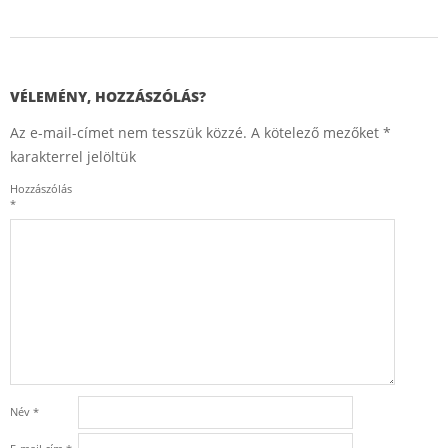
2017-
03-
02
VÉLEMÉNY, HOZZÁSZÓLÁS?
Az e-mail-címet nem tesszük közzé.
A kötelező mezőket
*
karakterrel jelöltük
Hozzászólás
*
Név
*