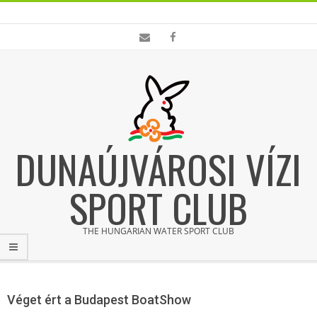
Skip
to
content
DUNAÚJVÁROSI VÍZI
SPORT CLUB
THE HUNGARIAN WATER SPORT CLUB
Primary
Navigation
Véget ért a Budapest BoatShow
Menu