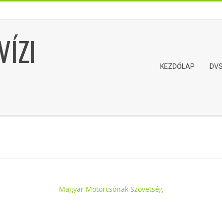
VÍZI
Primary
KEZDŐLAP
DV
Navigation
Menu
Magyar Motorcsónak Szövetség