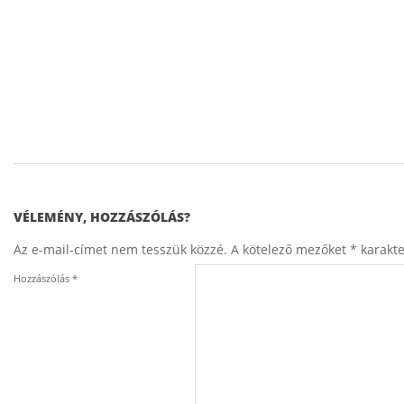
v
a
t
k
o
z
á
2014-
01-
s
26
VÉLEMÉNY, HOZZÁSZÓLÁS?
o
Az e-mail-címet nem tesszük közzé.
A kötelező mezőket
*
karakter
k
Hozzászólás
*