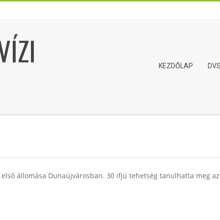
VÍZI
Primary
KEZDŐLAP
DV
Navigation
Menu
lső állomása Dunaújvárosban. 30 ifjú tehetség tanulhatta meg az 