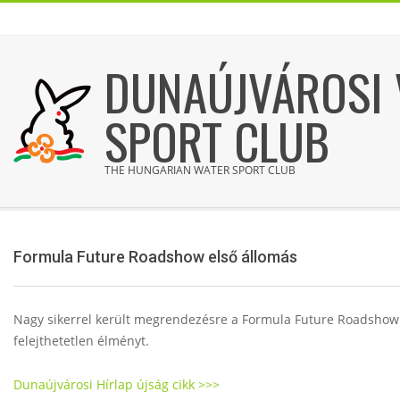
Skip
DUNAÚJVÁROSI 
to
content
SPORT CLUB
THE HUNGARIAN WATER SPORT CLUB
Formula Future Roadshow első állomás
Nagy sikerrel került megrendezésre a Formula Future Roadshow e
F
felejthetetlen élményt.
o
Dunaújvárosi Hírlap újság cikk >>>