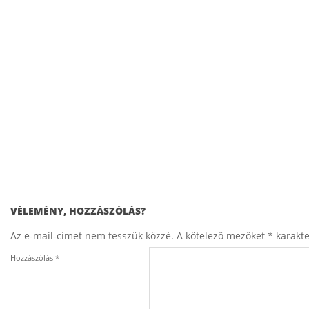
d
s
h
o
w
e
l
s
ő
2016-
05-
á
31
VÉLEMÉNY, HOZZÁSZÓLÁS?
l
Az e-mail-címet nem tesszük közzé.
A kötelező mezőket
*
karakter
l
Hozzászólás
*
o
m