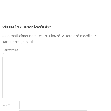
2014-
C
01-
26
VÉLEMÉNY, HOZZÁSZÓLÁS?
i
Az e-mail-címet nem tesszük közzé.
A kötelező mezőket
*
k
karakterrel jelöltük
k
Hozzászólás
e
*
k
Név
*