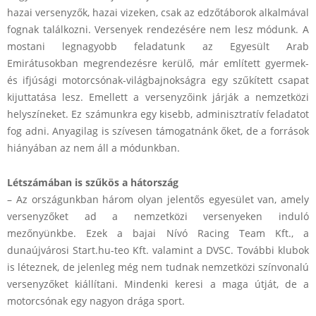
ö
hazai versenyzők, hazai vizeken, csak az edzőtáborok alkalmával
z
fognak találkozni. Versenyek rendezésére nem lesz módunk. A
ö
mostani legnagyobb feladatunk az Egyesült Arab
Emirátusokban megrendezésre kerülő, már említett gyermek-
t
és ifjúsági motorcsónak-világbajnokságra egy szűkített csapat
t
kijuttatása lesz. Emellett a versenyzőink járják a nemzetközi
v
helyszíneket. Ez számunkra egy kisebb, adminisztratív feladatot
fog adni. Anyagilag is szívesen támogatnánk őket, de a források
i
hiányában az nem áll a módunkban.
l
á
Létszámában is szűkös a hátország
– Az országunkban három olyan jelentős egyesület van, amely
g
versenyzőket ad a nemzetközi versenyeken induló
–
mezőnyünkbe. Ezek a bajai Nívó Racing Team Kft., a
v
dunaújvárosi Start.hu-teo Kft. valamint a DVSC. További klubok
is léteznek, de jelenleg még nem tudnak nemzetközi színvonalú
a
versenyzőket kiállítani. Mindenki keresi a maga útját, de a
g
motorcsónak egy nagyon drága sport.