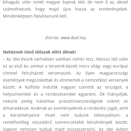
:
kihagyás után ismét magyar bajnok lett, de nem ő az, akivel
N
számolhatunk, hogy majd újra hozza az eredményeket.
Mindenképpen fiatalítanunk kell.
i
n
c
(Forrás: www.duol.hu)
s
Nehéznek tűnő időszak előtt állnak!
a
– Az idei évünk várhatóan valóban nehéz lesz. Hosszú idő után
t
ez az első év, amikor a terveink között nincs világ- vagy európai
címmel felruházott versenyünk. Az ilyen magyarországi
e
események megszokottak és elismertek a nemzetközi versenyek
r
között. A külföldi indulók nagyon szeretik az országot, a
v
helyszíneinket és a rendezéseinket egyaránt. Ők hiányolják,
nekünk pedig hatalmas presz­tízs­veszteségnek számít az
e
elmaradásuk. Azoknak az eseményeknek a rendezési jogát, amit
k
a körülményeink miatt nem tudunk lebonyolítani, a
k
remélhetőleg visszatérő szerencsésebb körülmények között,
nagyon nehezen tudjuk majd visszaszerezni. Az idei évben