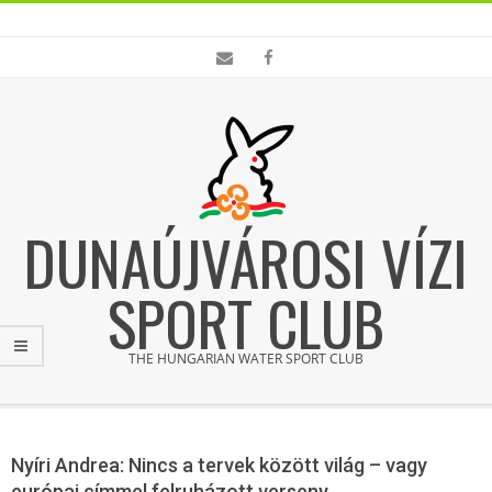
Skip
to
content
DUNAÚJVÁROSI VÍZI
SPORT CLUB
THE HUNGARIAN WATER SPORT CLUB
Primary
Navigation
Nyíri Andrea: Nincs a tervek között világ – vagy
Menu
európai címmel felruházott verseny