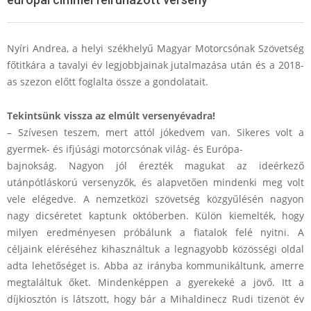
Nyíri Andrea, a helyi székhelyű Magyar Motorcsónak Szövetség
N
főtitkára a tavalyi év legjobbjainak jutalmazása után és a 2018-
as szezon előtt foglalta össze a gondolatait.
y
í
Tekintsünk vissza az elmúlt versenyévadra!
r
– Szívesen teszem, mert attól jókedvem van. Sikeres volt a
gyermek- és ifjúsági motorcsónak világ- és Európa-
i
bajnokság. Nagyon jól érezték magukat az ideérkező
A
utánpótláskorú versenyzők, és alapvetően mindenki meg volt
n
vele elégedve. A nemzetközi szövetség közgyűlésén nagyon
nagy dicséretet kaptunk októberben. Külön kiemelték, hogy
d
milyen eredményesen próbálunk a fiatalok felé nyitni. A
r
céljaink eléréséhez kihasználtuk a legnagyobb közösségi oldal
e
adta lehetőséget is. Abba az irányba kommunikáltunk, amerre
megtaláltuk őket. Mindenképpen a gyerekeké a jövő. Itt a
a
díjkiosztón is látszott, hogy bár a Mihaldinecz Rudi tizenöt év