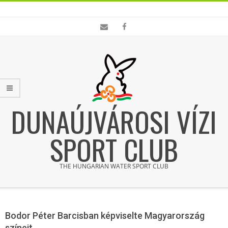
Skip
to
content
DUNAÚJVÁROSI VÍZI
SPORT CLUB
THE HUNGARIAN WATER SPORT CLUB
Primary
Navigation
Bodor Péter Barcisban képviselte Magyarország
Menu
színeit