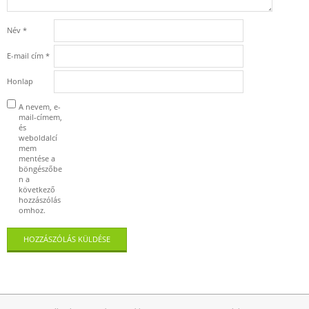
Név
*
E-mail cím
*
Honlap
A nevem, e-
mail-címem,
és
weboldalcí
mem
mentése a
böngészőbe
n a
következő
hozzászólás
omhoz.