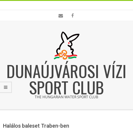
Skip
to
content
DUNAÚJVÁROSI VÍZI
SPORT CLUB
THE HUNGARIAN WATER SPORT CLUB
Primary
Navigation
Halálos baleset Traben-ben
Menu