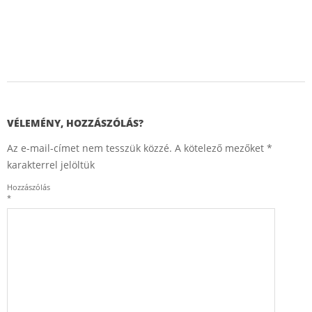
e
t
T
r
2016-
a
10-
b
04
VÉLEMÉNY, HOZZÁSZÓLÁS?
e
Az e-mail-címet nem tesszük közzé.
A kötelező mezőket
*
n
karakterrel jelöltük
-
Hozzászólás
*
b
e
n